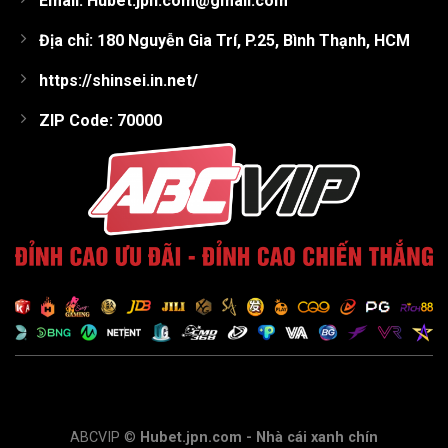
Email:
Hubet.jpn.com@gmail.com
Địa chỉ: 180 Nguyễn Gia Trí, P.25, Bình Thạnh, HCM
https://shinsei.in.net/
ZIP Code: 70000
ABCVIP ©
Hubet.jpn.com - Nhà cái xanh chín