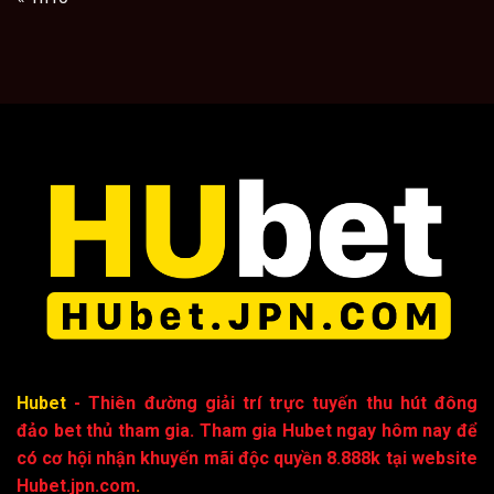
Hubet
- Thiên đường giải trí trực tuyến thu hút đông
đảo bet thủ tham gia. Tham gia Hubet ngay hôm nay để
có cơ hội nhận khuyến mãi độc quyền 8.888k tại website
Hubet.jpn.com
.