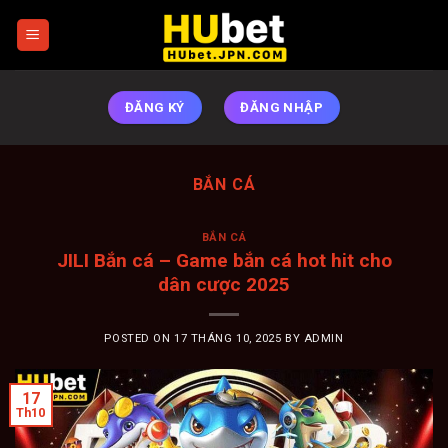
Skip
to
content
ĐĂNG KÝ
ĐĂNG NHẬP
BẮN CÁ
BẮN CÁ
JILI Bắn cá – Game bắn cá hot hit cho
dân cược 2025
POSTED ON
17 THÁNG 10, 2025
BY
ADMIN
17
Th10