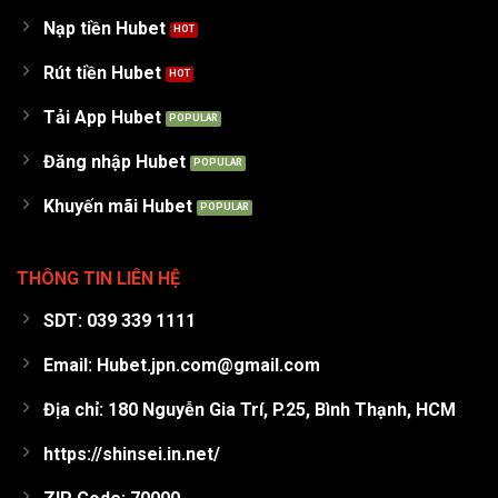
Nạp tiền Hubet
Rút tiền Hubet
Tải App Hubet
Đăng nhập Hubet
Khuyến mãi Hubet
THÔNG TIN LIÊN HỆ
SDT: 039 339 1111
Email:
Hubet.jpn.com@gmail.com
Địa chỉ: 180 Nguyễn Gia Trí, P.25, Bình Thạnh, HCM
https://shinsei.in.net/