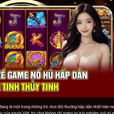
ang là một trong những trò chơi đổi thưởng hấp dẫn nhất hiện na
 của người Việt, trò chơi không chỉ mang lại trải nghiệm giải trí 