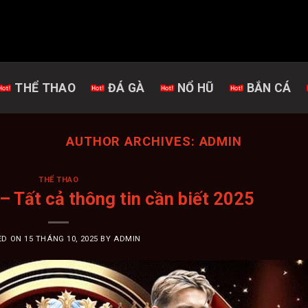
THỂ THAO
ĐÁ GÀ
NỔ HŨ
BẮN CÁ
AUTHOR ARCHIVES:
ADMIN
THỂ THAO
 – Tất cả thông tin cần biết 2025
ED ON
15 THÁNG 10, 2025
BY
ADMIN