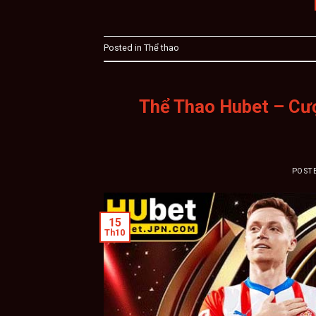
Posted in
Thể thao
Thể Thao Hubet – Cư
POST
15
Th10