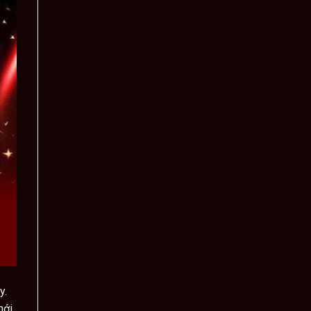
y.
mới