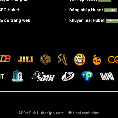
CEO Hubet
Đăng nhập Hubet
Sơ đồ trang web
Khuyến mãi Hubet
ABCVIP ©
Hubet.jpn.com - Nhà cái xanh chín