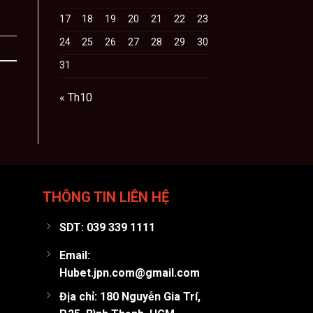
17
18
19
20
21
22
23
24
25
26
27
28
29
30
31
« Th10
THÔNG TIN LIÊN HỆ
SDT: 039 339 1111
Email:
Hubet.jpn.com@gmail.com
Địa chỉ: 180 Nguyễn Gia Trí,