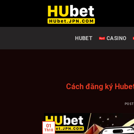
Skip
to
content
HUBET
CASINO
Cách đăng ký Hubet
POST
01
Th10