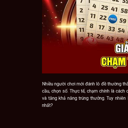
Nhiều người chơi mới đánh lô đề thường t
cầu, chọn số. Thực tế, chạm chính là cách
và tăng khả năng trúng thưởng. Tuy nhiên
nhất?