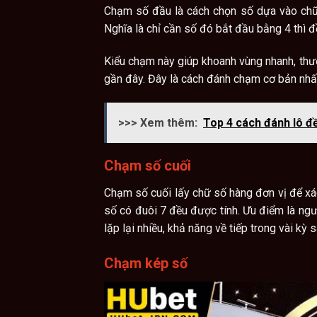
Chạm số đầu là cách chọn số dựa vào chữ 
Nghĩa là chỉ cần số đó bắt đầu bằng 4 thì 
Kiểu chạm này giúp khoanh vùng nhanh, thườ
gần đây. Đây là cách đánh chạm cơ bản nhất
>>> Xem thêm:
Top 4 cách đánh lô đ
Chạm số cuối
Chạm số cuối lấy chữ số hàng đơn vị để xác
số có đuôi 7 đều được tính. Ưu điểm là ngư
lặp lại nhiều, khả năng về tiếp trong vài kỳ
Chạm kép số