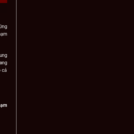
hững
phạm
rung
đang
o cả
hạm