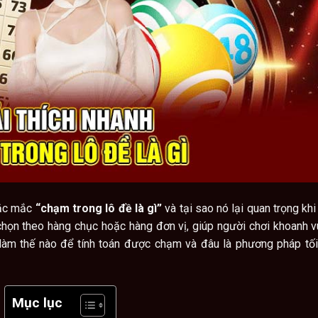
hắc mắc
“
chạm trong lô đề là gì
”
và tại sao nó lại quan trọng khi
 chọn theo hàng chục hoặc hàng đơn vị, giúp người chơi khoanh 
 làm thế nào để tính toán được chạm và đâu là phương pháp tố
Mục lục